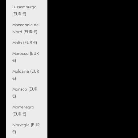
Lussemburgo
(EUR €)
Macedonia del
Nord (EUR €)
Malta (EUR €)
Marocco (EUR
€)
Moldavia (EUR
€)
Monaco (EUR
€)
Montenegro
(EUR €)
Norvegia (EUR
€)