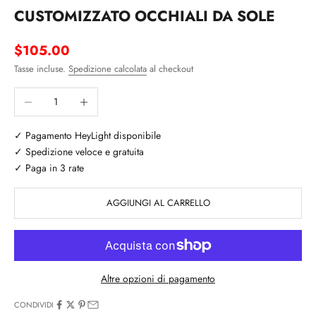
CUSTOMIZZATO OCCHIALI DA SOLE
Prezzo scontato
$105.00
Tasse incluse.
Spedizione calcolata
al checkout
Diminuisci quantità
Aumenta quantità
✓ Pagamento HeyLight disponibile
✓ Spedizione veloce e gratuita
✓ Paga in 3 rate
AGGIUNGI AL CARRELLO
Altre opzioni di pagamento
CONDIVIDI