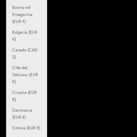
Bosnia ed
Erzegovina
(EUR €)
Bulgaria (EUR
€)
Canada (CAD
$)
Città del
Vaticano (EUR
€)
Croazia (EUR
€)
Danimarca
(EUR €)
Estonia (EUR €)