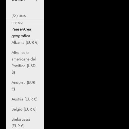
LOGIN
USD $
Paese/Area
geografica
Albania (EUR €)
Altre isole
americane del
Pacifico (USD
$)
Andorra (EUR
€)
Austria (EUR €)
Belgio (EUR €)
Bielorussia
(EUR €)