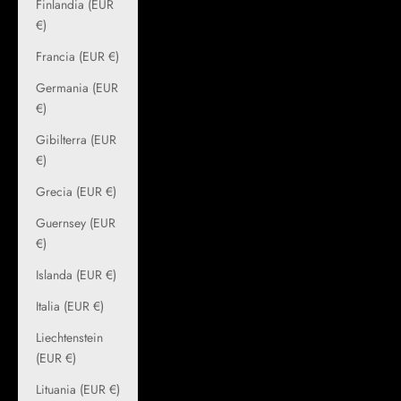
Finlandia (EUR
€)
Francia (EUR €)
Germania (EUR
€)
Gibilterra (EUR
€)
Grecia (EUR €)
Guernsey (EUR
€)
Islanda (EUR €)
Italia (EUR €)
Liechtenstein
(EUR €)
Lituania (EUR €)