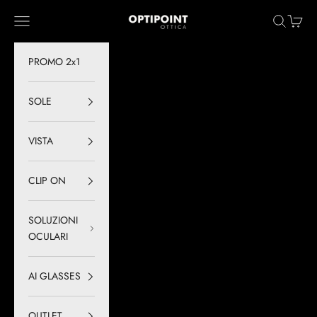
Vai al contenuto
Optipoint - Lux S.r.l.
Menù
Cerca
Carrell
PROMO 2x1
SOLE
VISTA
CLIP ON
SOLUZIONI
OCULARI
AI GLASSES
OUTLET