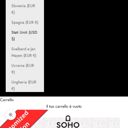
Slovenia (EUR
€)
Spagna (EUR €)
Stati Uniti (USD
$)
Svalbard e Jan
Mayen (EUR €)
Ucraina (EUR
€)
Ungheria (EUR
€)
Carrello
Il tuo carrello è vuoto
Ingrandisci immagine