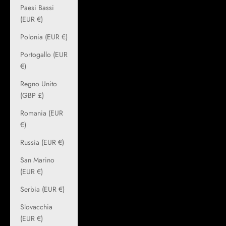
Paesi Bassi
(EUR €)
Polonia (EUR €)
Portogallo (EUR
€)
Regno Unito
(GBP £)
Romania (EUR
€)
Russia (EUR €)
San Marino
(EUR €)
Serbia (EUR €)
Slovacchia
(EUR €)