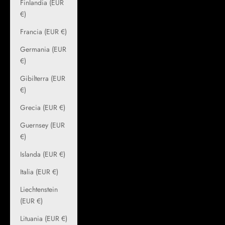
Finlandia (EUR
€)
Francia (EUR €)
Germania (EUR
€)
Gibilterra (EUR
€)
Grecia (EUR €)
Guernsey (EUR
€)
Islanda (EUR €)
Italia (EUR €)
Liechtenstein
(EUR €)
Lituania (EUR €)