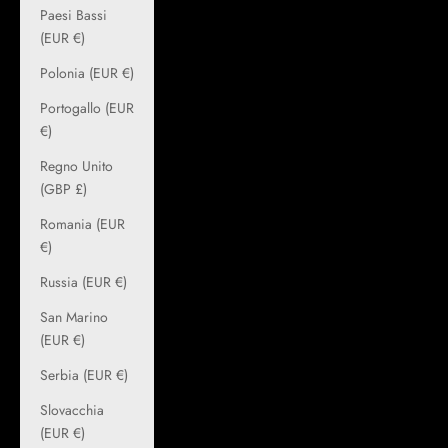
Paesi Bassi
(EUR €)
Polonia (EUR €)
Portogallo (EUR
€)
Regno Unito
(GBP £)
Romania (EUR
€)
Russia (EUR €)
San Marino
(EUR €)
Serbia (EUR €)
Slovacchia
(EUR €)