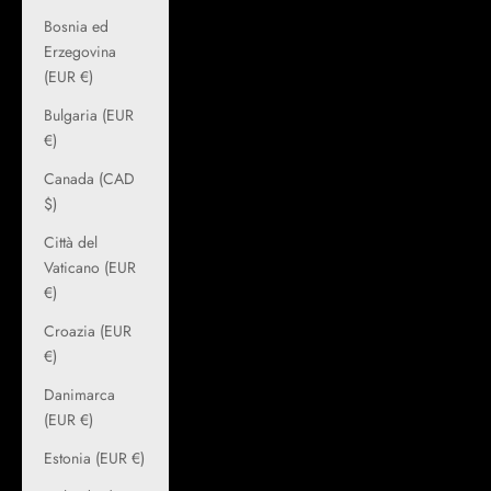
Bosnia ed
Erzegovina
(EUR €)
Bulgaria (EUR
€)
Canada (CAD
$)
Città del
Vaticano (EUR
€)
Croazia (EUR
€)
Danimarca
(EUR €)
Estonia (EUR €)