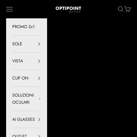
Vai al contenuto
Optipoint - Lux S.r.l.
Menù
Cerca
Carrell
PROMO 2x1
SOLE
VISTA
CLIP ON
SOLUZIONI
OCULARI
AI GLASSES
OUTLET