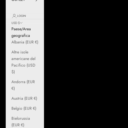
LOGIN
USD $
Paese/Area
geografica
Albania (EUR €)
Altre isole
americane del
Pacifico (USD
$)
Andorra (EUR
€)
Austria (EUR €)
Belgio (EUR €)
Bielorussia
(EUR €)