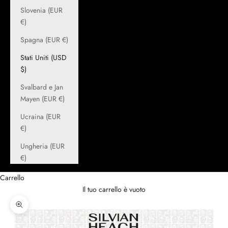
Slovenia (EUR
€)
Spagna (EUR €)
Stati Uniti (USD
$)
Svalbard e Jan
Mayen (EUR €)
Ucraina (EUR
€)
Ungheria (EUR
€)
Carrello
Il tuo carrello è vuoto
Ingrandisci immagine