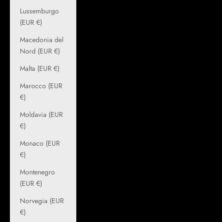
Lussemburgo
(EUR €)
Macedonia del
Nord (EUR €)
Malta (EUR €)
Marocco (EUR
€)
Moldavia (EUR
€)
Monaco (EUR
€)
Montenegro
(EUR €)
Norvegia (EUR
€)