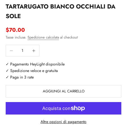
TARTARUGATO BIANCO OCCHIALI DA
SOLE
Prezzo scontato
$70.00
Tasse incluse.
Spedizione calcolata
al checkout
Diminuisci quantità
Aumenta quantità
✓ Pagamento HeyLight disponibile
✓ Spedizione veloce e gratuita
✓ Paga in 3 rate
AGGIUNGI AL CARRELLO
Altre opzioni di pagamento