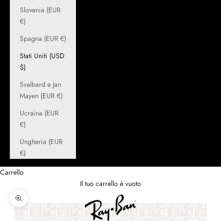
Slovenia (EUR
€)
Spagna (EUR €)
Stati Uniti (USD
$)
Svalbard e Jan
Mayen (EUR €)
Ucraina (EUR
€)
Ungheria (EUR
€)
Carrello
Il tuo carrello è vuoto
Ingrandisci immagine