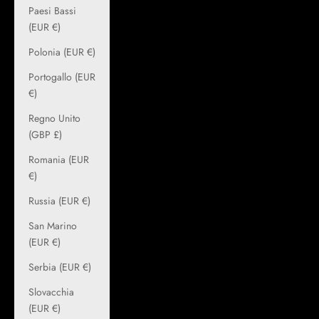
Paesi Bassi
(EUR €)
Polonia (EUR €)
Portogallo (EUR
€)
Regno Unito
(GBP £)
Romania (EUR
€)
Russia (EUR €)
San Marino
(EUR €)
Serbia (EUR €)
Slovacchia
(EUR €)