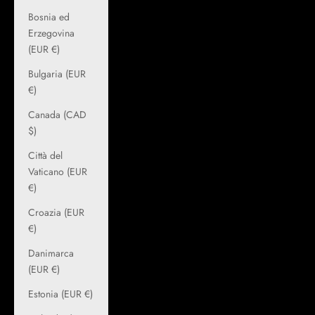
Bosnia ed
Erzegovina
(EUR €)
Bulgaria (EUR
€)
Canada (CAD
$)
Città del
Vaticano (EUR
€)
Croazia (EUR
€)
Danimarca
(EUR €)
Estonia (EUR €)