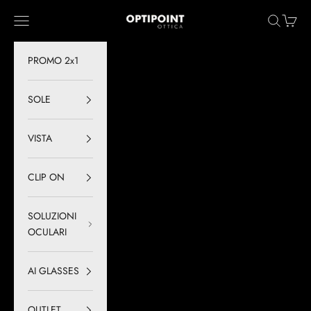
Vai al contenuto
Optipoint - Lux S.r.l.
Menù
Cerca
Carrell
PROMO 2x1
SOLE
VISTA
CLIP ON
SOLUZIONI
OCULARI
AI GLASSES
OUTLET