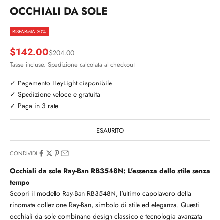
OCCHIALI DA SOLE
RISPARMIA 30%
Prezzo scontato
$142.00
Prezzo
$204.00
Tasse incluse.
Spedizione calcolata
al checkout
✓ Pagamento HeyLight disponibile
✓ Spedizione veloce e gratuita
✓ Paga in 3 rate
ESAURITO
CONDIVIDI
Occhiali da sole Ray-Ban RB3548N: L'essenza dello stile senza
tempo
Scopri il modello Ray-Ban RB3548N, l'ultimo capolavoro della
rinomata collezione Ray-Ban, simbolo di stile ed eleganza. Questi
occhiali da sole combinano design classico e tecnologia avanzata