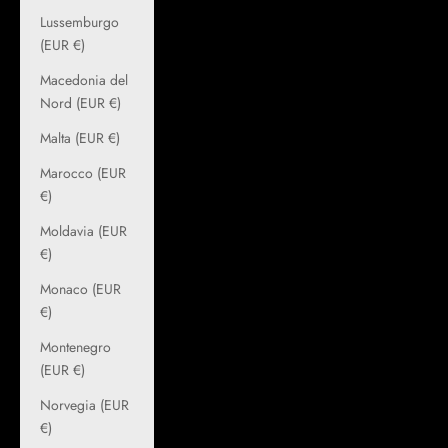
Lussemburgo
(EUR €)
Macedonia del
Nord (EUR €)
Malta (EUR €)
Marocco (EUR
€)
Moldavia (EUR
€)
Monaco (EUR
€)
Montenegro
(EUR €)
Norvegia (EUR
€)