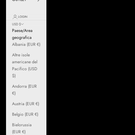
LOGIN
USD $
Paese/Area
geografica
Albania (EUR €)
Altre isole
americane del
Pacifico (USD
$)
Andorra (EUR
€)
Austria (EUR €)
Belgio (EUR €)
Bielorussia
(EUR €)