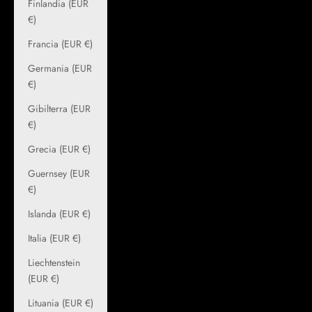
Finlandia (EUR
€)
Francia (EUR €)
Germania (EUR
€)
Gibilterra (EUR
€)
Grecia (EUR €)
Guernsey (EUR
€)
Islanda (EUR €)
Italia (EUR €)
Liechtenstein
(EUR €)
Lituania (EUR €)