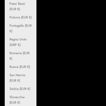
Paesi Bassi
(EUR €)
Polonia (EUR €)
Portogallo (EUR
€)
Regno Unito
(GBP £)
Romania (EUR
€)
Russia (EUR €)
San Marino
(EUR €)
Serbia (EUR €)
Slovacchia
(EUR €)