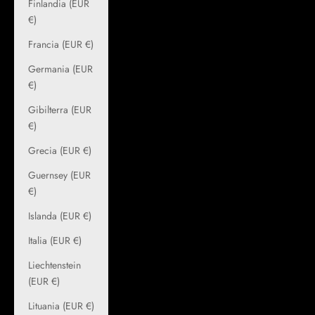
Finlandia (EUR
€)
Francia (EUR €)
Germania (EUR
€)
Gibilterra (EUR
€)
Grecia (EUR €)
Guernsey (EUR
€)
Islanda (EUR €)
Italia (EUR €)
Liechtenstein
(EUR €)
Lituania (EUR €)