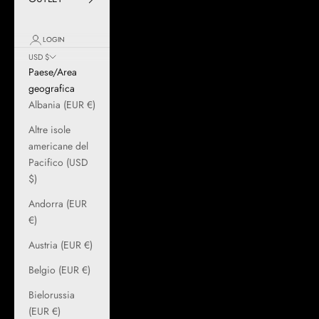
LOGIN
USD $
Paese/Area
geografica
Albania (EUR €)
Altre isole
americane del
Pacifico (USD
$)
Andorra (EUR
€)
Austria (EUR €)
Belgio (EUR €)
Bielorussia
(EUR €)