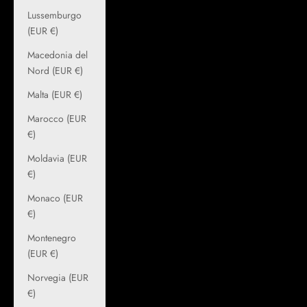
Lussemburgo
(EUR €)
Macedonia del
Nord (EUR €)
Malta (EUR €)
Marocco (EUR
€)
Moldavia (EUR
€)
Monaco (EUR
€)
Montenegro
(EUR €)
Norvegia (EUR
€)