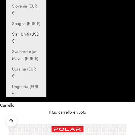
Slovenia (EUR
€)
Spagna (EUR €)
Stati Uniti (USD
$)
Svalbard e Jan
Mayen (EUR €)
Ucraina (EUR
€)
Ungheria (EUR
€)
Carrello
Il tuo carrello è vuoto
Ingrandisci immagine