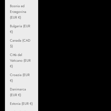
Bosnia ed
Erzegovina
(EUR €)
Bulgaria (EUR
€)
Canada (CAD
$)
Città del
Vaticano (EUR
€)
Croazia (EUR
€)
Danimarca
(EUR €)
Estonia (EUR €)