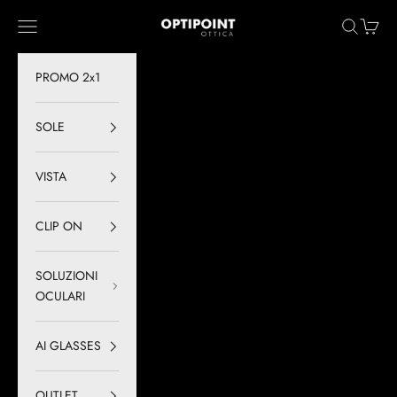
Vai al contenuto
Optipoint - Lux S.r.l.
Menù
Cerca
Carrell
PROMO 2x1
SOLE
VISTA
CLIP ON
SOLUZIONI
OCULARI
AI GLASSES
OUTLET