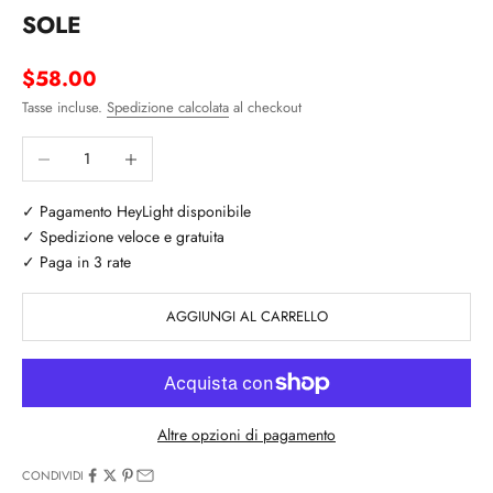
SOLE
Prezzo scontato
$58.00
Tasse incluse.
Spedizione calcolata
al checkout
Diminuisci quantità
Aumenta quantità
✓ Pagamento HeyLight disponibile
✓ Spedizione veloce e gratuita
✓ Paga in 3 rate
AGGIUNGI AL CARRELLO
Altre opzioni di pagamento
CONDIVIDI