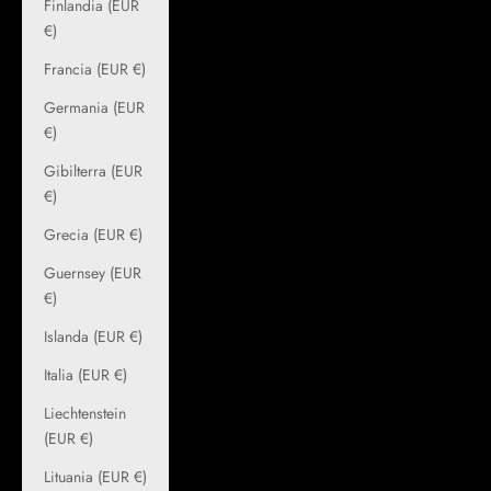
Finlandia (EUR
€)
Francia (EUR €)
Germania (EUR
€)
Gibilterra (EUR
€)
Grecia (EUR €)
Guernsey (EUR
€)
Islanda (EUR €)
Italia (EUR €)
Liechtenstein
(EUR €)
Lituania (EUR €)