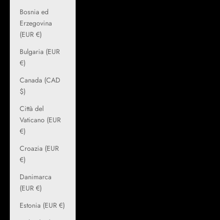
Bosnia ed
Erzegovina
(EUR €)
Bulgaria (EUR
€)
Canada (CAD
$)
Città del
Vaticano (EUR
€)
Croazia (EUR
€)
Danimarca
(EUR €)
Estonia (EUR €)