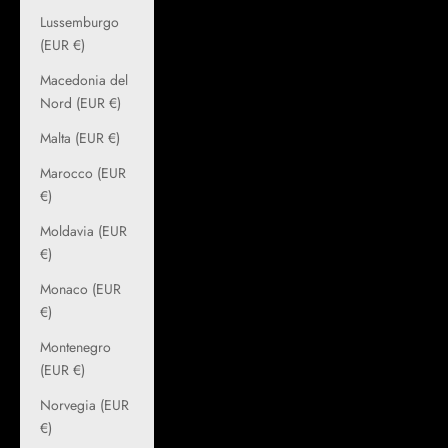
Lussemburgo
(EUR €)
Macedonia del
Nord (EUR €)
Malta (EUR €)
Marocco (EUR
€)
Moldavia (EUR
€)
Monaco (EUR
€)
Montenegro
(EUR €)
Norvegia (EUR
€)