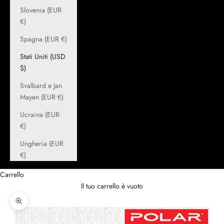
Slovenia (EUR
€)
Spagna (EUR €)
Stati Uniti (USD
$)
Svalbard e Jan
Mayen (EUR €)
Ucraina (EUR
€)
Ungheria (EUR
€)
Carrello
Il tuo carrello è vuoto
Ingrandisci immagine