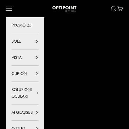
Vai al contenuto
Optipoint - Lux S.r.l.
Menù
Cerca
Carrell
PROMO 2x1
SOLE
VISTA
CLIP ON
SOLUZIONI
OCULARI
AI GLASSES
OUTLET