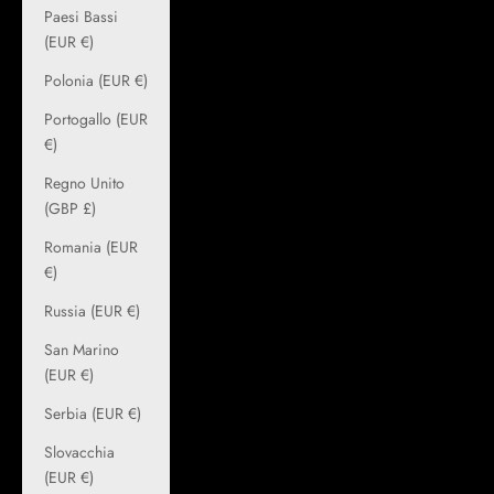
Paesi Bassi
(EUR €)
Polonia (EUR €)
Portogallo (EUR
€)
Regno Unito
(GBP £)
Romania (EUR
€)
Russia (EUR €)
San Marino
(EUR €)
Serbia (EUR €)
Slovacchia
(EUR €)