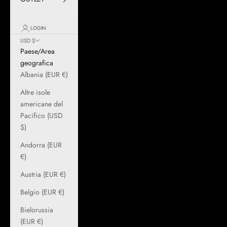
LOGIN
USD $
Paese/Area
geografica
Albania (EUR €)
Altre isole
americane del
Pacifico (USD
$)
Andorra (EUR
€)
Austria (EUR €)
Belgio (EUR €)
Bielorussia
(EUR €)