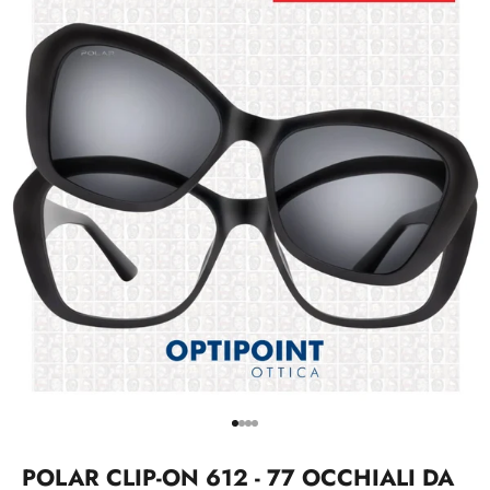
Vai all'articolo 1
Vai all'articolo 2
Vai all'articolo 3
Vai all'articolo 4
POLAR CLIP-ON 612 - 77 OCCHIALI DA