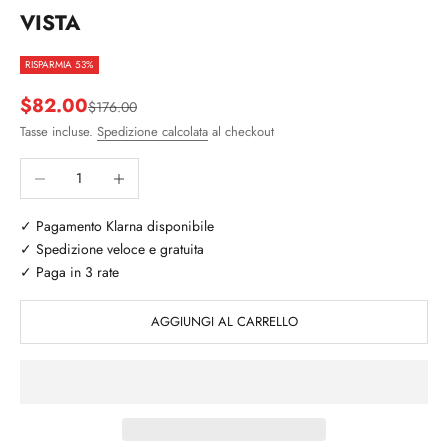
VISTA
RISPARMIA 53%
Prezzo scontato
$82.00
Prezzo
$176.00
Tasse incluse.
Spedizione calcolata
al checkout
Diminuisci quantità
Aumenta quantità
✓ Pagamento Klarna disponibile
✓ Spedizione veloce e gratuita
✓ Paga in 3 rate
AGGIUNGI AL CARRELLO