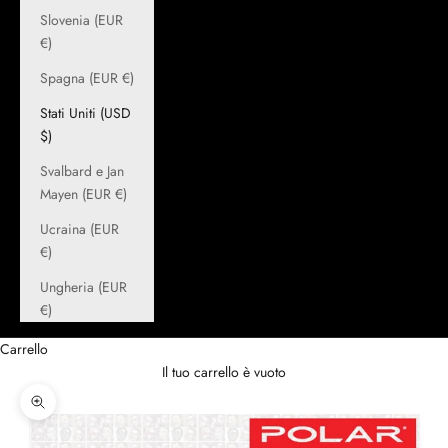
Slovenia (EUR
€)
Spagna (EUR €)
Stati Uniti (USD
$)
Svalbard e Jan
Mayen (EUR €)
Ucraina (EUR
€)
Ungheria (EUR
€)
Carrello
Il tuo carrello è vuoto
Ingrandisci immagine