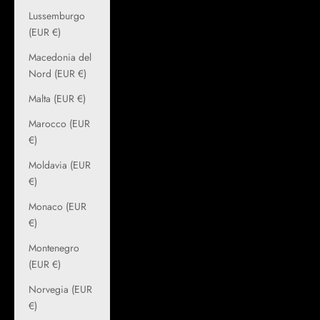
Lussemburgo
(EUR €)
Macedonia del
Nord (EUR €)
Malta (EUR €)
Marocco (EUR
€)
Moldavia (EUR
€)
Monaco (EUR
€)
Montenegro
(EUR €)
Norvegia (EUR
€)