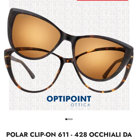
Vai all'articolo 1
Vai all'articolo 2
Vai all'articolo 3
Vai all'articolo 4
POLAR CLIP-ON 611 - 428 OCCHIALI DA