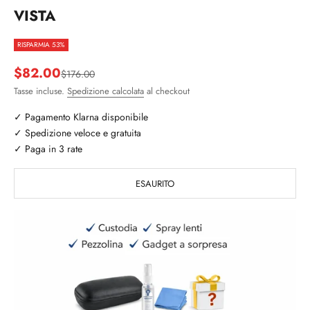
VISTA
RISPARMIA 53%
Prezzo scontato
$82.00
Prezzo
$176.00
Tasse incluse.
Spedizione calcolata
al checkout
✓ Pagamento Klarna disponibile
✓ Spedizione veloce e gratuita
✓ Paga in 3 rate
ESAURITO