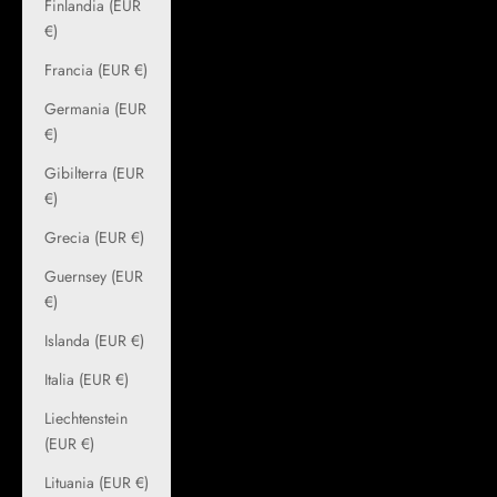
Finlandia (EUR
€)
Francia (EUR €)
Germania (EUR
€)
Gibilterra (EUR
€)
Grecia (EUR €)
Guernsey (EUR
€)
Islanda (EUR €)
Italia (EUR €)
Liechtenstein
(EUR €)
Lituania (EUR €)