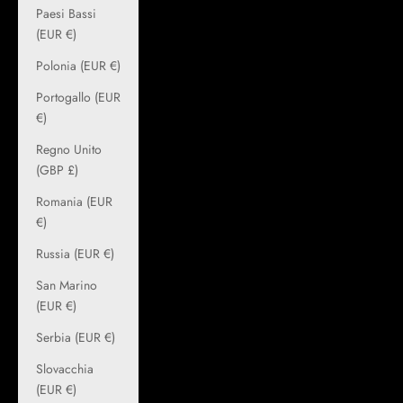
Paesi Bassi
(EUR €)
Polonia (EUR €)
Portogallo (EUR
€)
Regno Unito
(GBP £)
Romania (EUR
€)
Russia (EUR €)
San Marino
(EUR €)
Serbia (EUR €)
Slovacchia
(EUR €)