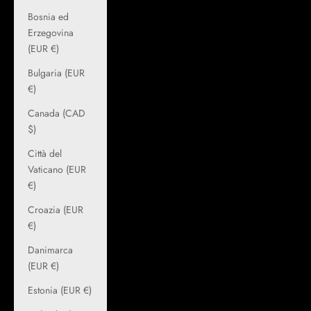
Bosnia ed
Erzegovina
(EUR €)
Bulgaria (EUR
€)
Canada (CAD
$)
Città del
Vaticano (EUR
€)
Croazia (EUR
€)
Danimarca
(EUR €)
Estonia (EUR €)