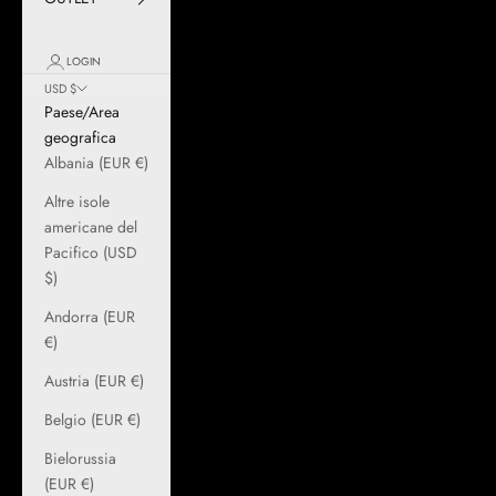
LOGIN
USD $
Paese/Area
geografica
Albania (EUR €)
Altre isole
americane del
Pacifico (USD
$)
Andorra (EUR
€)
Austria (EUR €)
Belgio (EUR €)
Bielorussia
(EUR €)