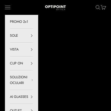
Vai al contenuto
Optipoint - Lux S.r.l.
Menù
Cerca
Carrell
PROMO 2x1
SOLE
VISTA
CLIP ON
SOLUZIONI
OCULARI
AI GLASSES
OUTLET