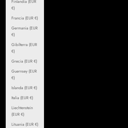
Finlandia (EUR
€)
Francia (EUR €)
Germania (EUR
€)
Gibilterra (EUR
€)
Grecia (EUR €)
Guernsey (EUR
€)
Islanda (EUR €)
Italia (EUR €)
Liechtenstein
(EUR €)
Lituania (EUR €)