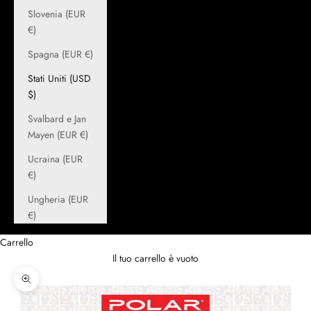
Slovenia (EUR
€)
Spagna (EUR €)
Stati Uniti (USD
$)
Svalbard e Jan
Mayen (EUR €)
Ucraina (EUR
€)
Ungheria (EUR
€)
Carrello
Il tuo carrello è vuoto
Ingrandisci immagine