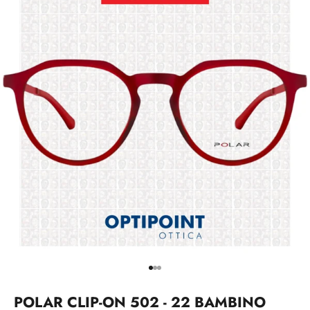
Vai all'articolo 1
Vai all'articolo 2
Vai all'articolo 3
POLAR CLIP-ON 502 - 22 BAMBINO