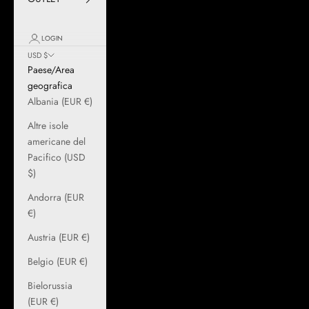
LOGIN
USD $
Paese/Area
geografica
Albania (EUR €)
Altre isole
americane del
Pacifico (USD
$)
Andorra (EUR
€)
Austria (EUR €)
Belgio (EUR €)
Bielorussia
(EUR €)