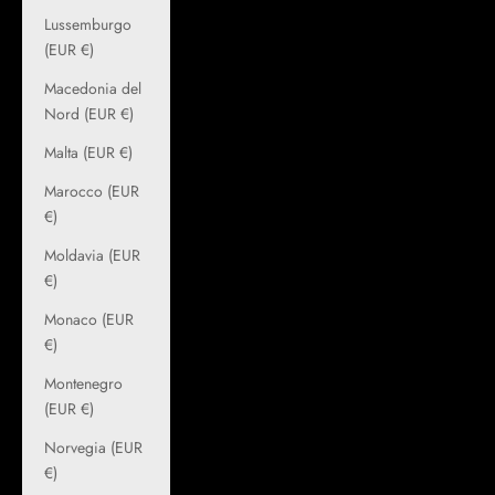
Lussemburgo
(EUR €)
Macedonia del
Nord (EUR €)
Malta (EUR €)
Marocco (EUR
€)
Moldavia (EUR
€)
Monaco (EUR
€)
Montenegro
(EUR €)
Norvegia (EUR
€)