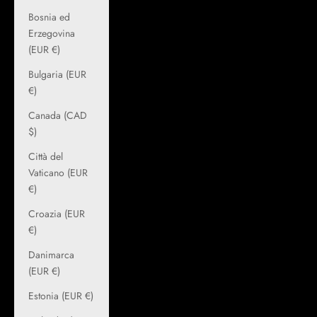
Bosnia ed
Erzegovina
(EUR €)
Bulgaria (EUR
€)
Canada (CAD
$)
Città del
Vaticano (EUR
€)
Croazia (EUR
€)
Danimarca
(EUR €)
Estonia (EUR €)