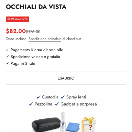
OCCHIALI DA VISTA
RISPARMIA 53%
Prezzo scontato
$82.00
Prezzo
$176.00
Tasse incluse.
Spedizione calcolata
al checkout
✓ Pagamento Klarna disponibile
✓ Spedizione veloce e gratuita
✓ Paga in 3 rate
ESAURITO