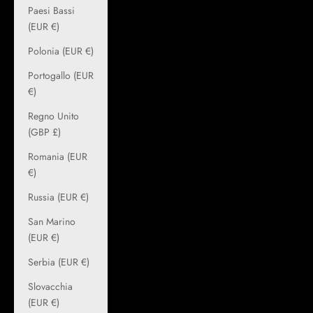
Paesi Bassi
(EUR €)
Polonia (EUR €)
Portogallo (EUR
€)
Regno Unito
(GBP £)
Romania (EUR
€)
Russia (EUR €)
San Marino
(EUR €)
Serbia (EUR €)
Slovacchia
(EUR €)