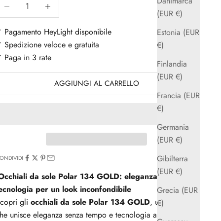
Danimarca
iminuisci quantità
Aumenta quantità
(EUR €)
 Pagamento HeyLight disponibile
Estonia (EUR
 Spedizione veloce e gratuita
€)
 Paga in 3 rate
Finlandia
(EUR €)
AGGIUNGI AL CARRELLO
Francia (EUR
€)
Germania
(EUR €)
Gibilterra
ONDIVIDI
(EUR €)
Occhiali da sole Polar 134 GOLD: eleganza e
ecnologia per un look inconfondibile
Grecia (EUR
copri gli
occhiali da sole Polar 134 GOLD
, un modello
€)
he unisce eleganza senza tempo e tecnologia avanzata.