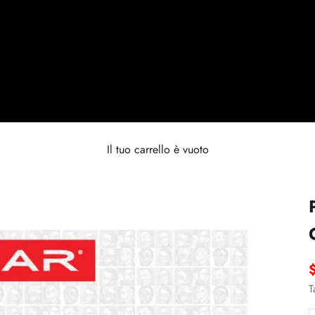
Il tuo carrello è vuoto
P
T