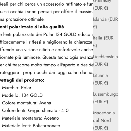
Guernsey
deali per chi cerca un accessorio raffinato e funzionale,
(EUR €)
uesti occhiali sono pensati per offrire il massimo comfort e
na protezione ottimale.
Islanda (EUR
enti polarizzate di alta qualità
€)
e lenti polarizzate dei Polar 134 GOLD riducono
Italia (EUR
fficacemente i riflessi e migliorano la chiarezza visiva,
€)
ffrendo una visione nitida e confortevole anche nelle
Liechtenstein
iornate più luminose. Questa tecnologia avanzata è ideale
(EUR €)
er chi trascorre molto tempo all'aperto e desidera
roteggere i propri occhi dai raggi solari dannosi.
Lituania
ettagli del prodotto:
(EUR €)
Marchio: Polar
Lussemburgo
Modello: 134 GOLD
(EUR €)
Colore montatura: Avana
Colore lenti: Grigio sfumato - 410
Macedonia
Materiale montatura: Acetato
del Nord
Materiale lenti: Policarbonato
(EUR €)