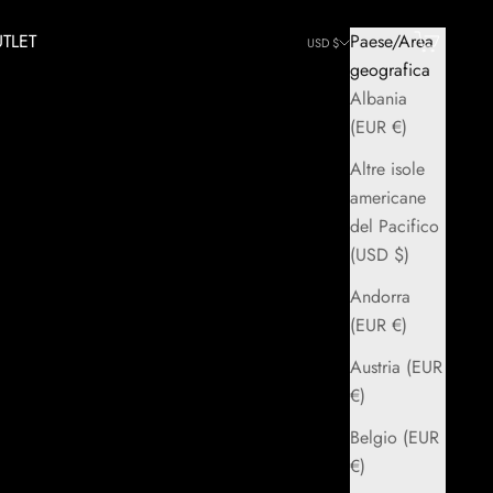
TLET
Paese/Area
Cerca
Carrello
USD $
geografica
Albania
(EUR €)
Altre isole
americane
del Pacifico
(USD $)
Andorra
(EUR €)
Austria (EUR
€)
Belgio (EUR
€)