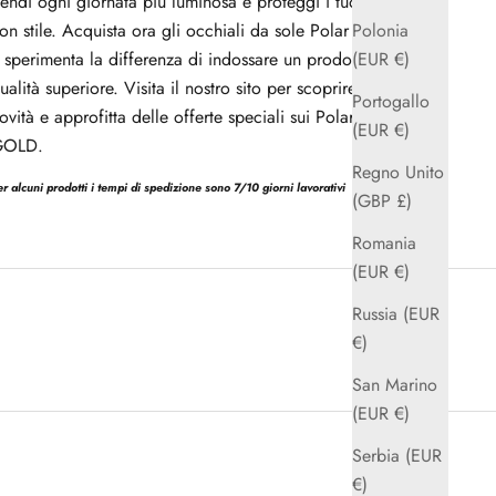
endi ogni giornata più luminosa e proteggi i tuoi occhi
on stile. Acquista ora gli occhiali da sole Polar 134 GOLD
Polonia
 sperimenta la differenza di indossare un prodotto di
(EUR €)
ualità superiore. Visita il nostro sito per scoprire tutte le
Portogallo
ovità e approfitta delle offerte speciali sui Polar 134
(EUR €)
GOLD.
Regno Unito
er alcuni prodotti i tempi di spedizione sono 7/10 giorni lavorativi
(GBP £)
Romania
(EUR €)
Russia (EUR
€)
San Marino
(EUR €)
Serbia (EUR
€)