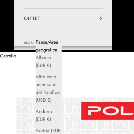
OUTLET
Paese/Area
USD $
geografica
Carrello
Albania
(EUR €)
Altre isole
americane
del Pacifico
(USD $)
Andorra
(EUR €)
Austria (EUR