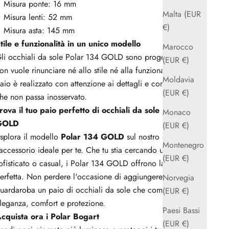
Misura ponte: 16 mm
Malta (EUR
Misura lenti: 52 mm
€)
Misura asta: 145 mm
tile e funzionalità in un unico modello
Marocco
li occhiali da sole Polar 134 GOLD sono progettati per chi
(EUR €)
on vuole rinunciare né allo stile né alla funzionalità. Ogni
Moldavia
aio è realizzato con attenzione ai dettagli e con un design
(EUR €)
he non passa inosservato.
rova il tuo paio perfetto di occhiali da sole Polar 134
Monaco
GOLD
(EUR €)
splora il modello
Polar 134 GOLD
sul nostro sito e trova
Montenegro
'accessorio ideale per te. Che tu stia cercando un look
(EUR €)
ofisticato o casual, i Polar 134 GOLD offrono la soluzione
erfetta. Non perdere l'occasione di aggiungere al tuo
Norvegia
uardaroba un paio di occhiali da sole che combinano
(EUR €)
leganza, comfort e protezione.
Paesi Bassi
cquista ora i Polar Bogart
(EUR €)