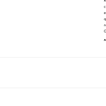
R
c
e
q
n
P