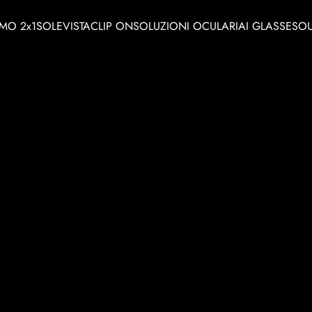
MO 2x1
SOLE
VISTA
CLIP ON
SOLUZIONI OCULARI
AI GLASSES
OU