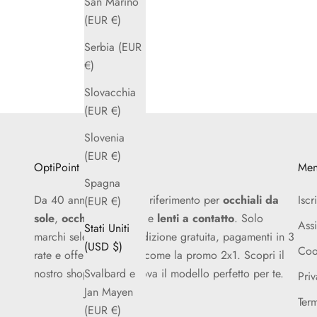
San Marino
(EUR €)
Serbia (EUR
€)
Slovacchia
(EUR €)
Slovenia
(EUR €)
OptiPoint
Me
Spagna
Da 40 anni un punto di riferimento per
occhiali da
Iscr
(EUR €)
sole
,
occhiali da vista
e
lenti a contatto
. Solo
Assi
Stati Uniti
marchi selezionati, spedizione gratuita, pagamenti in 3
(USD $)
Coo
rate e offerte esclusive come la promo 2x1. Scopri il
nostro shop online e trova il modello perfetto per te.
Svalbard e
Priv
Jan Mayen
Term
(EUR €)