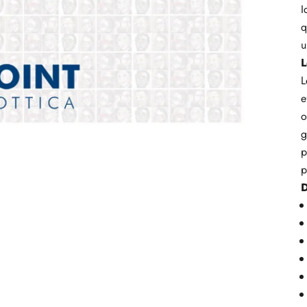
I
q
u
L
L
e
o
g
p
p
D