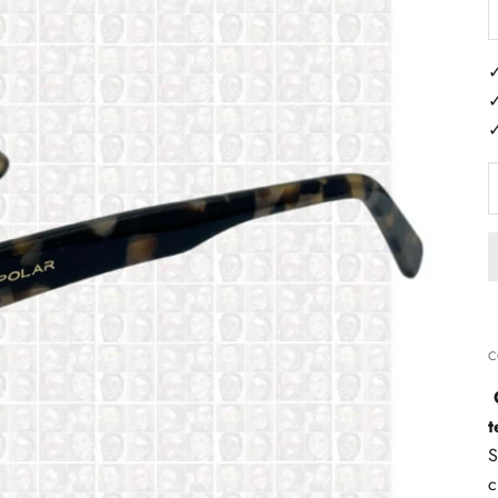
D
✓
✓
✓
C
t
S
c