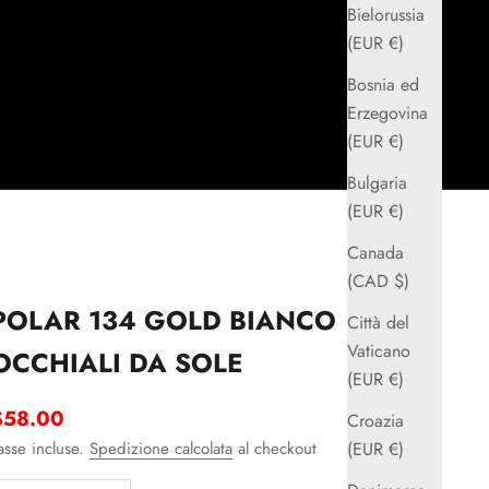
Bielorussia
(EUR €)
Bosnia ed
Erzegovina
(EUR €)
Bulgaria
(EUR €)
Canada
(CAD $)
POLAR 134 GOLD BIANCO
Città del
Vaticano
OCCHIALI DA SOLE
(EUR €)
rezzo scontato
$58.00
Croazia
asse incluse.
Spedizione calcolata
al checkout
(EUR €)