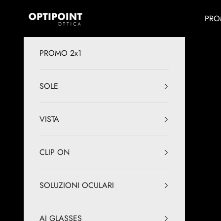
Vai al contenuto
Optipoint - Lux S.r.l.
PRO
PROMO 2x1
SOLE
VISTA
CLIP ON
SOLUZIONI OCULARI
AI GLASSES