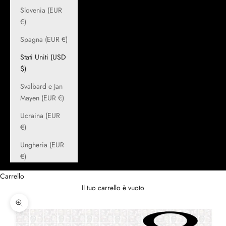
Slovenia (EUR
€)
Spagna (EUR €)
Stati Uniti (USD
$)
Svalbard e Jan
Mayen (EUR €)
Ucraina (EUR
€)
Ungheria (EUR
€)
Carrello
Il tuo carrello è vuoto
Ingrandisci immagine