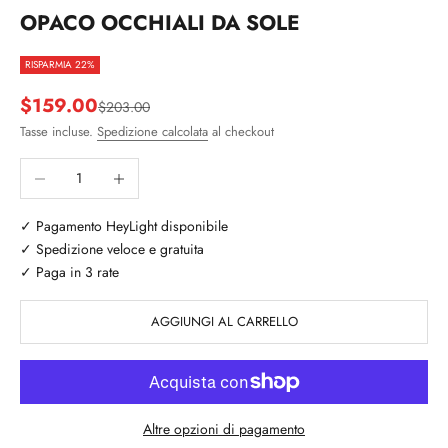
OPACO OCCHIALI DA SOLE
RISPARMIA 22%
Prezzo scontato
$159.00
Prezzo
$203.00
Tasse incluse.
Spedizione calcolata
al checkout
Diminuisci quantità
Aumenta quantità
✓ Pagamento HeyLight disponibile
✓ Spedizione veloce e gratuita
✓ Paga in 3 rate
AGGIUNGI AL CARRELLO
Altre opzioni di pagamento