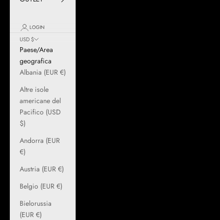
LOGIN
USD $
Paese/Area
geografica
Albania (EUR €)
Altre isole
americane del
Pacifico (USD
$)
Andorra (EUR
€)
Austria (EUR €)
Belgio (EUR €)
Bielorussia
(EUR €)