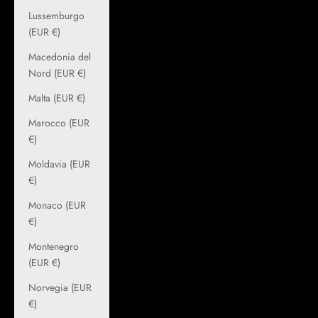
Lussemburgo
(EUR €)
Macedonia del
Nord (EUR €)
Malta (EUR €)
Marocco (EUR
€)
Moldavia (EUR
€)
Monaco (EUR
€)
Montenegro
(EUR €)
Norvegia (EUR
€)