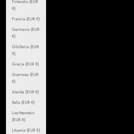
Finlandia (EUR
€)
Francia (EUR €)
Germania (EUR
€)
Gibilterra (EUR
€)
Grecia (EUR €)
Guernsey (EUR
€)
Islanda (EUR €)
Italia (EUR €)
Liechtenstein
(EUR €)
Lituania (EUR €)