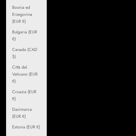
Bosnia ed
Erzegovina
(EUR €)
Bulgaria (EUR
€)
Canada (CAD
$)
Città del
Vaticano (EUR
€)
Croazia (EUR
€)
Danimarca
(EUR €)
Estonia (EUR €)