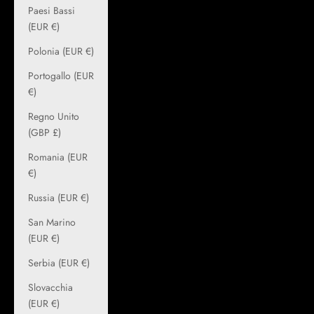
Paesi Bassi
(EUR €)
Polonia (EUR €)
Portogallo (EUR
€)
Regno Unito
(GBP £)
Romania (EUR
€)
Russia (EUR €)
San Marino
(EUR €)
Serbia (EUR €)
Slovacchia
(EUR €)