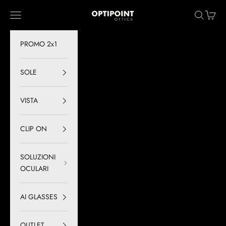
Vai al contenuto
Optipoint - Lux S.r.l.
Menù
Cerca
Carrell
PROMO 2x1
SOLE
VISTA
CLIP ON
SOLUZIONI
OCULARI
AI GLASSES
OUTLET