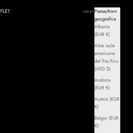
TLET
Paese/Area
Cerca
Carrello
USD $
geografica
Albania
(EUR €)
Altre isole
americane
del Pacifico
(USD $)
Andorra
(EUR €)
Austria (EUR
€)
Belgio (EUR
€)