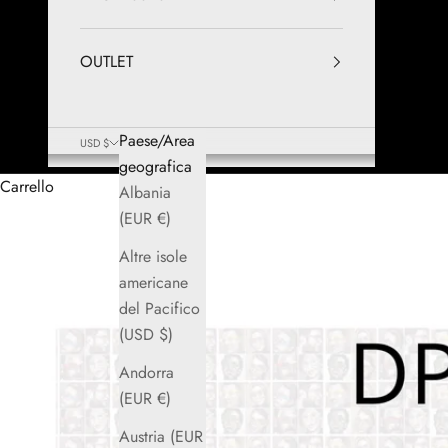
OUTLET
Paese/Area
USD $
geografica
Carrello
Albania
(EUR €)
Altre isole
americane
del Pacifico
(USD $)
Andorra
(EUR €)
Austria (EUR