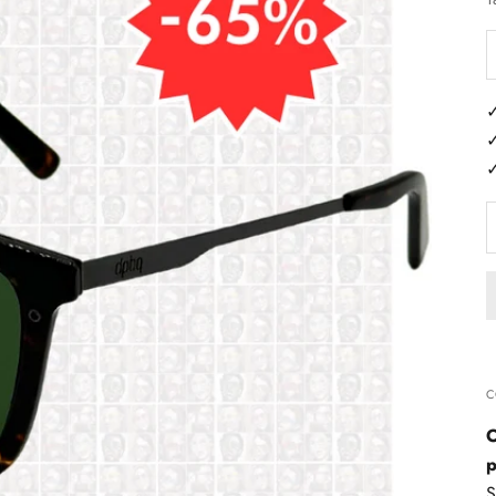
D
✓
✓
✓
C
O
p
S