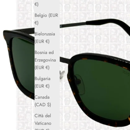
€)
Belgio (EUR
€)
Bielorussia
(EUR €)
Bosnia ed
Erzegovina
(EUR €)
Bulgaria
(EUR €)
Canada
(CAD $)
Città del
Vaticano