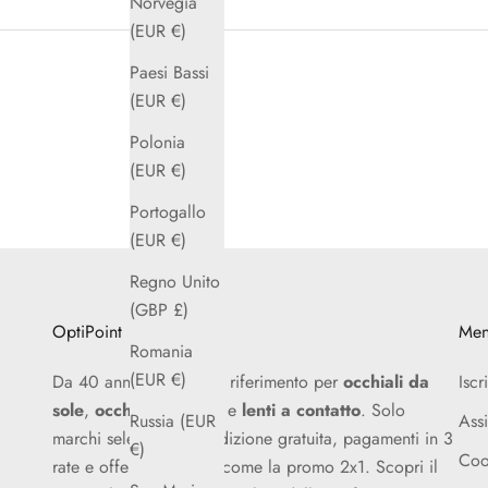
Norvegia
(EUR €)
Paesi Bassi
(EUR €)
Polonia
(EUR €)
Portogallo
(EUR €)
Regno Unito
(GBP £)
OptiPoint
Me
Romania
(EUR €)
Da 40 anni un punto di riferimento per
occhiali da
Iscr
sole
,
occhiali da vista
e
lenti a contatto
. Solo
Assi
Russia (EUR
marchi selezionati, spedizione gratuita, pagamenti in 3
€)
Coo
rate e offerte esclusive come la promo 2x1. Scopri il