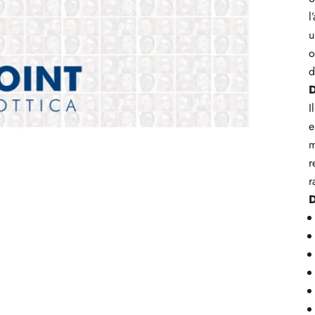
l
u
o
d
D
I
e
m
r
r
D