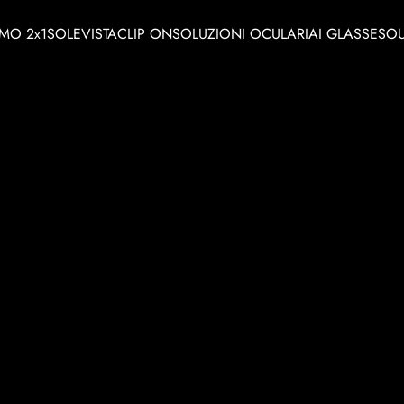
MO 2x1
SOLE
VISTA
CLIP ON
SOLUZIONI OCULARI
AI GLASSES
OU