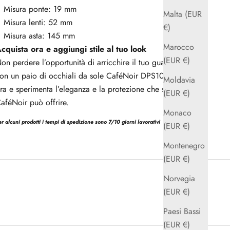
Misura ponte: 19 mm
Malta (EUR
Misura lenti: 52 mm
€)
Misura asta: 145 mm
Marocco
cquista ora e aggiungi stile al tuo look
(EUR €)
on perdere l’opportunità di arricchire il tuo guardaroba
on un paio di occhiali da sole CaféNoir DPS108. Acquista
Moldavia
ra e sperimenta l’eleganza e la protezione che solo
(EUR €)
aféNoir può offrire.
Monaco
er alcuni prodotti i tempi di spedizione sono 7/10 giorni lavorativi
(EUR €)
Montenegro
(EUR €)
Norvegia
(EUR €)
Paesi Bassi
(EUR €)