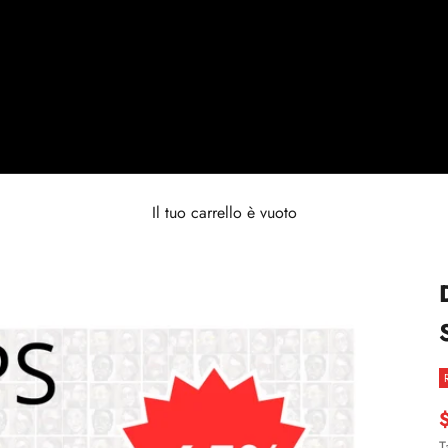
Il tuo carrello è vuoto
P
T