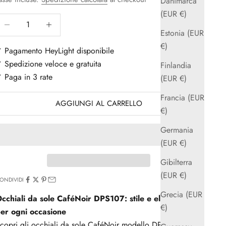
Danimarca
(EUR €)
iminuisci quantità
Aumenta quantità
Estonia (EUR
€)
 Pagamento HeyLight disponibile
 Spedizione veloce e gratuita
Finlandia
 Paga in 3 rate
(EUR €)
Francia (EUR
AGGIUNGI AL CARRELLO
€)
Germania
(EUR €)
Gibilterra
(EUR €)
ONDIVIDI
Grecia (EUR
cchiali da sole CaféNoir DPS107: stile e eleganza
€)
er ogni occasione
copri gli occhiali da sole CaféNoir modello DPS107,