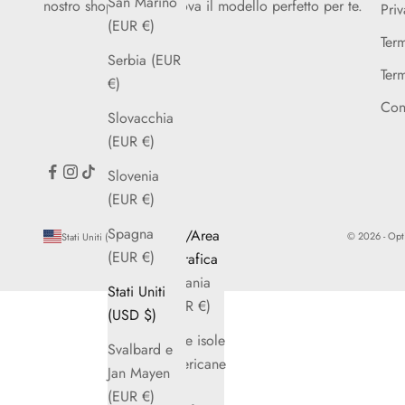
San Marino
nostro shop online e trova il modello perfetto per te.
Priv
(EUR €)
Term
Serbia (EUR
Term
€)
Cont
Slovacchia
(EUR €)
Slovenia
(EUR €)
Spagna
Paese/Area
© 2026 - Opti
Stati Uniti (USD $)
(EUR €)
geografica
Albania
Stati Uniti
(EUR €)
(USD $)
Altre isole
Svalbard e
americane
Jan Mayen
del
(EUR €)