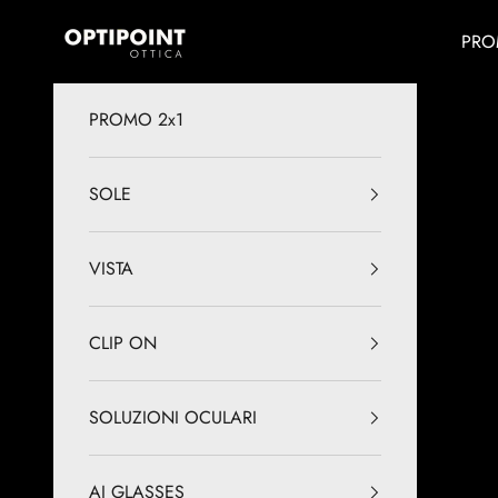
Vai al contenuto
Optipoint - Lux S.r.l.
PRO
PROMO 2x1
SOLE
VISTA
CLIP ON
SOLUZIONI OCULARI
AI GLASSES