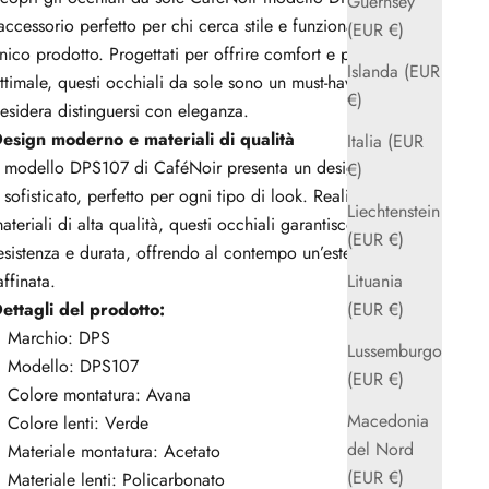
Guernsey
’accessorio perfetto per chi cerca stile e funzionalità in un
(EUR €)
nico prodotto. Progettati per offrire comfort e protezione
Islanda (EUR
ttimale, questi occhiali da sole sono un must-have per chi
€)
esidera distinguersi con eleganza.
esign moderno e materiali di qualità
Italia (EUR
l modello DPS107 di CaféNoir presenta un design moderno
€)
 sofisticato, perfetto per ogni tipo di look. Realizzati con
Liechtenstein
ateriali di alta qualità, questi occhiali garantiscono
(EUR €)
esistenza e durata, offrendo al contempo un’estetica
affinata.
Lituania
ettagli del prodotto:
(EUR €)
Marchio:
DPS
Lussemburgo
Modello: DPS107
(EUR €)
Colore montatura: Avana
Macedonia
Colore lenti: Verde
del Nord
Materiale montatura: Acetato
(EUR €)
Materiale lenti: Policarbonato