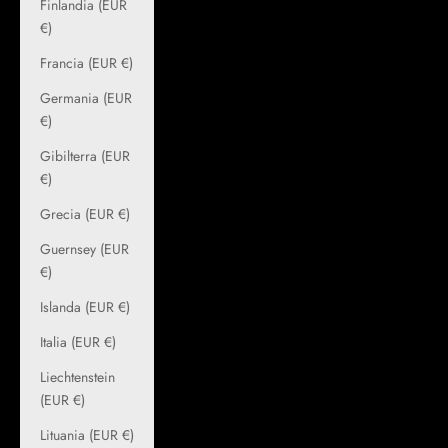
Finlandia (EUR
€)
Francia (EUR €)
Germania (EUR
€)
Gibilterra (EUR
€)
Grecia (EUR €)
Guernsey (EUR
€)
Islanda (EUR €)
Italia (EUR €)
Liechtenstein
(EUR €)
Lituania (EUR €)