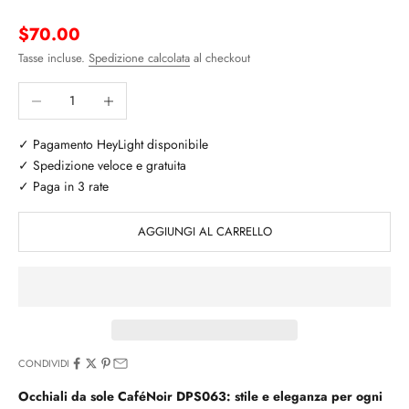
Prezzo scontato
$70.00
Tasse incluse.
Spedizione calcolata
al checkout
Diminuisci quantità
Aumenta quantità
✓ Pagamento HeyLight disponibile
✓ Spedizione veloce e gratuita
✓ Paga in 3 rate
AGGIUNGI AL CARRELLO
CONDIVIDI
Occhiali da sole CaféNoir DPS063: stile e eleganza per ogni