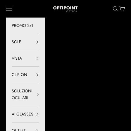
Vai al contenuto
Optipoint - Lux S.r.l.
Menù
Cerca
Carrell
PROMO 2x1
SOLE
VISTA
CLIP ON
SOLUZIONI
OCULARI
AI GLASSES
OUTLET