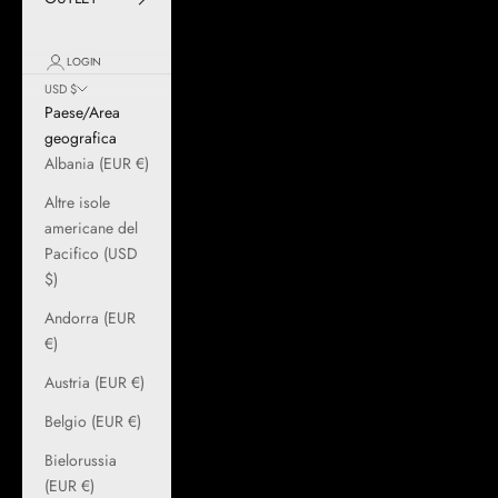
LOGIN
USD $
Paese/Area
geografica
Albania (EUR €)
Altre isole
americane del
Pacifico (USD
$)
Andorra (EUR
€)
Austria (EUR €)
Belgio (EUR €)
Bielorussia
(EUR €)