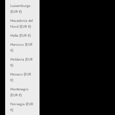
Lussemburgo
(EUR €)
Macedonia del
Nord (EUR €)
Malta (EUR €)
Marocco (EUR
€)
Moldavia (EUR
€)
Monaco (EUR
€)
Montenegro
(EUR €)
Norvegia (EUR
€)