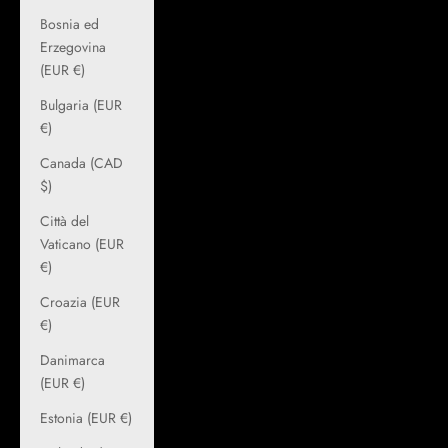
Bosnia ed
Erzegovina
(EUR €)
Bulgaria (EUR
€)
Canada (CAD
$)
Città del
Vaticano (EUR
€)
Croazia (EUR
€)
Danimarca
(EUR €)
Estonia (EUR €)