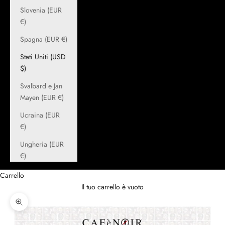
Slovenia (EUR
€)
Spagna (EUR €)
Stati Uniti (USD
$)
Svalbard e Jan
Mayen (EUR €)
Ucraina (EUR
€)
Ungheria (EUR
€)
Carrello
Il tuo carrello è vuoto
Ingrandisci immagine