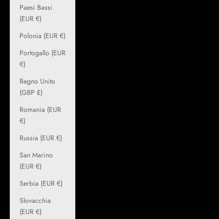
Paesi Bassi
(EUR €)
Polonia (EUR €)
Portogallo (EUR
€)
Regno Unito
(GBP £)
Romania (EUR
€)
Russia (EUR €)
San Marino
(EUR €)
Serbia (EUR €)
Slovacchia
(EUR €)