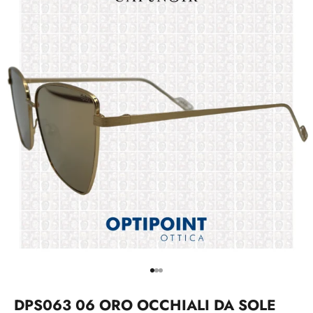
Vai all'articolo 1
Vai all'articolo 2
Vai all'articolo 3
DPS063 06 ORO OCCHIALI DA SOLE