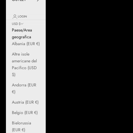
LOGIN
USD $
Paese/Area
geografica
Albania (EUR €)
Altre isole
americane del
Pacifico (USD
$)
Andorra (EUR
€)
Austria (EUR €)
Belgio (EUR €)
Bielorussia
(EUR €)