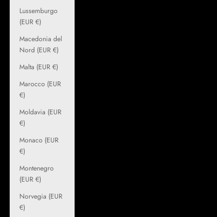
Lussemburgo
(EUR €)
Macedonia del
Nord (EUR €)
Malta (EUR €)
Marocco (EUR
€)
Moldavia (EUR
€)
Monaco (EUR
€)
Montenegro
(EUR €)
Norvegia (EUR
€)