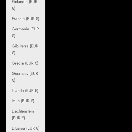
Finlandia (EUR
€)
Francia (EUR €)
Germania (EUR
€)
Gibilterra (EUR
€)
Grecia (EUR €)
Guernsey (EUR
€)
Islanda (EUR €)
Italia (EUR €)
Liechtenstein
(EUR €)
Lituania (EUR €)