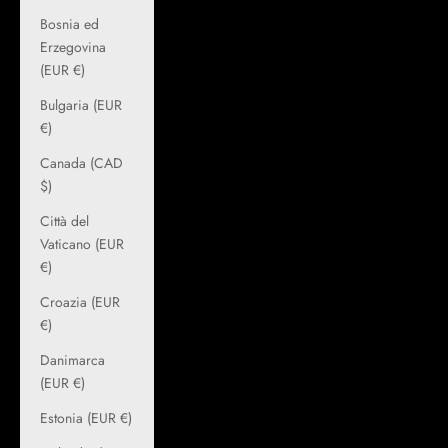
Bosnia ed
Erzegovina
(EUR €)
Bulgaria (EUR
€)
Canada (CAD
$)
Città del
Vaticano (EUR
€)
Croazia (EUR
€)
Danimarca
(EUR €)
Estonia (EUR €)