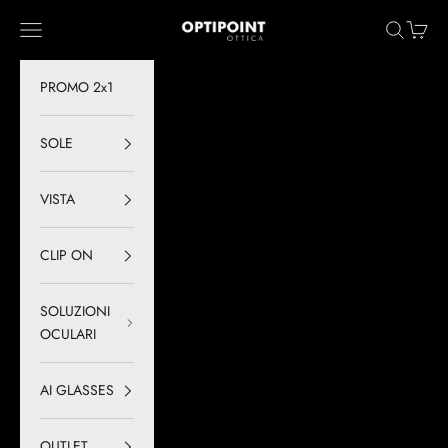
Vai al contenuto
Optipoint - Lux S.r.l.
Menù
Cerca
Carrell
PROMO 2x1
SOLE
VISTA
CLIP ON
SOLUZIONI
OCULARI
AI GLASSES
OUTLET