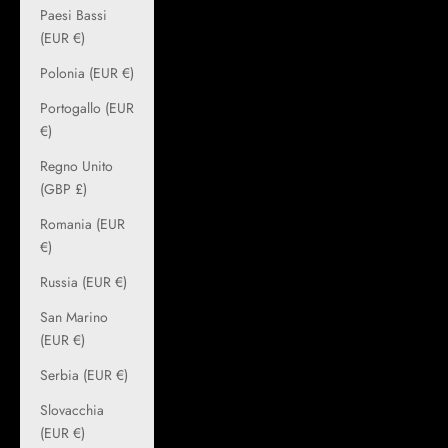
Paesi Bassi
(EUR €)
Polonia (EUR €)
Portogallo (EUR
€)
Regno Unito
(GBP £)
Romania (EUR
€)
Russia (EUR €)
San Marino
(EUR €)
Serbia (EUR €)
Slovacchia
(EUR €)