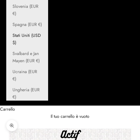
Slovenia (EUR
€)
Spagna (EUR €)
Stati Uniti (USD
$)
Svalbard e Jan
Mayen (EUR €)
Ucraina (EUR
€)
Ungheria (EUR
€)
Carrello
Il tuo carrello è vuoto
Ingrandisci immagine