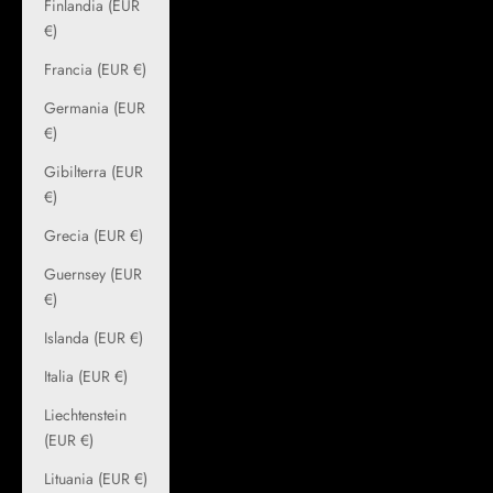
Finlandia (EUR
€)
Francia (EUR €)
Germania (EUR
€)
Gibilterra (EUR
€)
Grecia (EUR €)
Guernsey (EUR
€)
Islanda (EUR €)
Italia (EUR €)
Liechtenstein
(EUR €)
Lituania (EUR €)