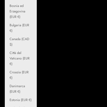
Bosnia ed
Erzegovina
(EUR €)
Bulgaria (EUR
€)
Canada (CAD
$)
Città del
Vaticano (EUR
€)
Croazia (EUR
€)
Danimarca
(EUR €)
Estonia (EUR €)