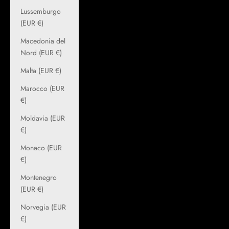
Lussemburgo
(EUR €)
Macedonia del
Nord (EUR €)
Malta (EUR €)
Marocco (EUR
€)
Moldavia (EUR
€)
Monaco (EUR
€)
Montenegro
(EUR €)
Norvegia (EUR
€)