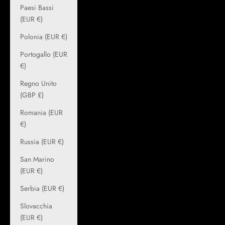
Paesi Bassi
(EUR €)
Polonia (EUR €)
Portogallo (EUR
€)
Regno Unito
(GBP £)
Romania (EUR
€)
Russia (EUR €)
San Marino
(EUR €)
Serbia (EUR €)
Slovacchia
(EUR €)