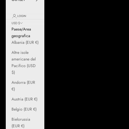
LOGIN
USD $
Paese/Area
geografica
Albania (EUR €)
Altre isole
americane del
Pacifico (USD
$)
Andorra (EUR
€)
Austria (EUR €)
Belgio (EUR €)
Bielorussia
(EUR €)