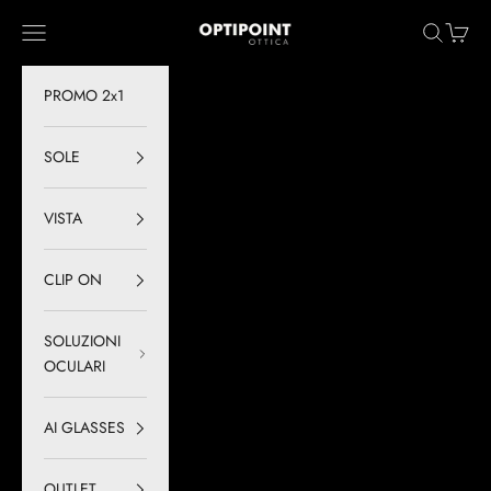
Vai al contenuto
Optipoint - Lux S.r.l.
Menù
Cerca
Carrell
PROMO 2x1
SOLE
VISTA
CLIP ON
SOLUZIONI
OCULARI
AI GLASSES
OUTLET