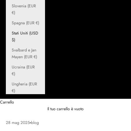
Slovenia (EUR
€)
Spagna (EUR €)
Stati Uniti (USD
$)
Svalbard e Jan
Mayen (EUR €)
Ucraina (EUR
€)
Ungheria (EUR
€)
Carrello
Il tuo carrello è vuoto
28 mag 2025
blog